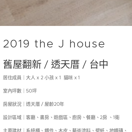
2019 the J house
舊屋翻新 / 透天厝 / 台中
居住成員｜大人 x 2 小孩 x 1 貓咪 x 1
室內坪數｜50坪
房屋狀況｜透天厝 / 屋齡20年
設計區域｜客廳、書房、遊戲區、廚房、餐廳、2房 、1衛
主要建材｜系統櫃、鐵件、木皮、藝術塗料、壁紙、地鐵磚、