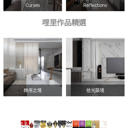
Curves
Reflections
哩里作品精選
映序之境
拾光築境