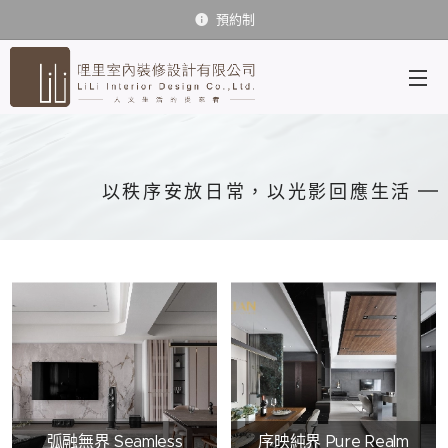
預約制
以秩序安放日常，以光影回應生活
弧融無界 Seamless
序映純界 Pure Realm