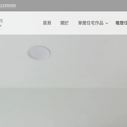
-23359300
首頁
關於
單層住宅作品
複層