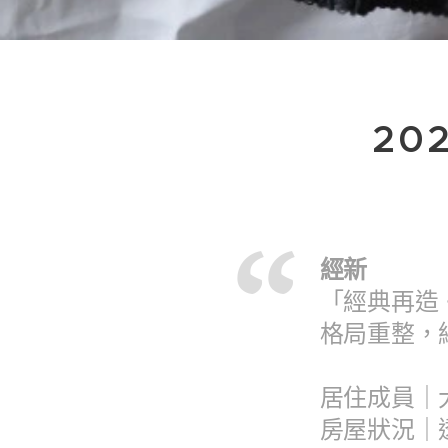
20
經新
「經典再造
格局重整，
居住成員｜大人
房屋狀況｜透天