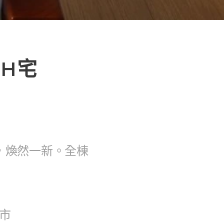
 H宅
，煥然一新。全棟
中市