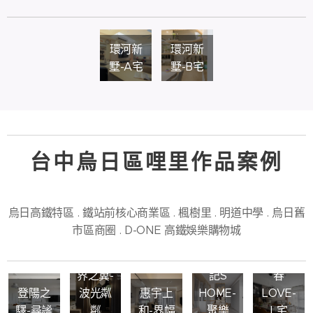
環河新
環河新
墅-A宅
墅-B宅
台中烏日區哩里作品案例
烏日高鐵特區 . 鐵站前核心商業區 . 楓樹里 . 明道中學 . 烏日舊
市區商圈 . D-ONE 高鐵娛樂購物城
富旺世
同興協
和築青
界之翼-
記S
春
登陽之
波光粼
惠宇上
HOME-
LOVE-
驛-尋謐
粼
和-界幅
聚樂
L宅