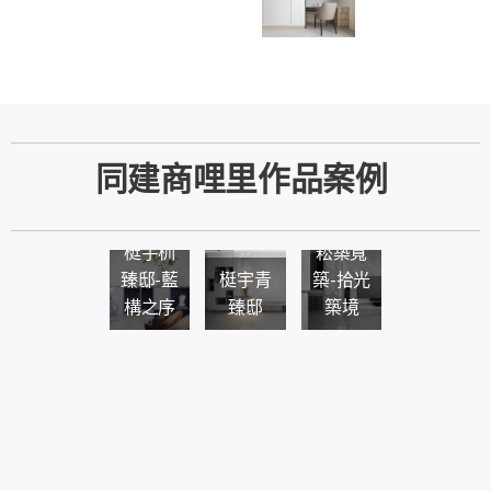
同建商哩里作品案例
梃宇杊
崧築寬
臻邸-藍
梃宇青
築-拾光
構之序
臻邸
築境