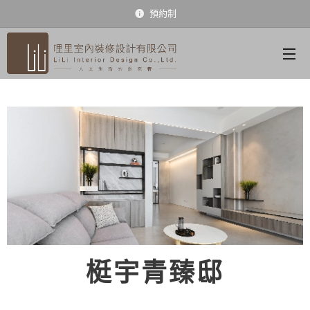
預約制
梃宇青臻邸