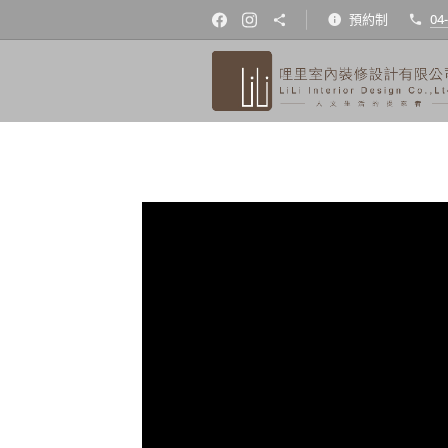
預約制
04