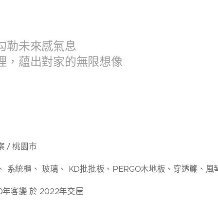
勾勒未來感氣息
理，蘊出對家的無限想像
 / 桃園市
 系統櫃、 玻璃、 KD批批板、PERGO木地板、穿透簾、風
0年客變 於 2022年交屋