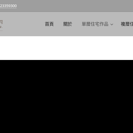
-23359300
首頁
關於
單層住宅作品
複層