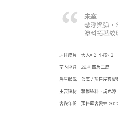
未室
懸浮與弧，
塗料拓著紋
居住成員｜大人× 2 小孩× 2
室內坪數｜28坪 四房二廳
房屋狀況｜公寓 / 預售屋客變案
主要建材｜藝術塗料、調色漆、
客變年份
｜
預售屋客變案 202