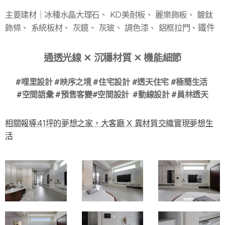
主要建材｜冰種水晶大理石、 KD美耐板、 麗樂飾板、 鍍鈦
飾條、 系統板材、 灰鏡、 灰玻、 調色漆、 鋁框拉門、
鐵件
通透光線 ✕ 沉穩材質 ✕ 機能細節
#哩里設計 #映序之境 #住宅設計 #透天住宅 #極簡生活
#空間語彙 #預售客變#空間設計 #動線設計 #員林透天
相關報導:41坪的夢想之家，大客廳 X 異材質交織實現夢想生
活