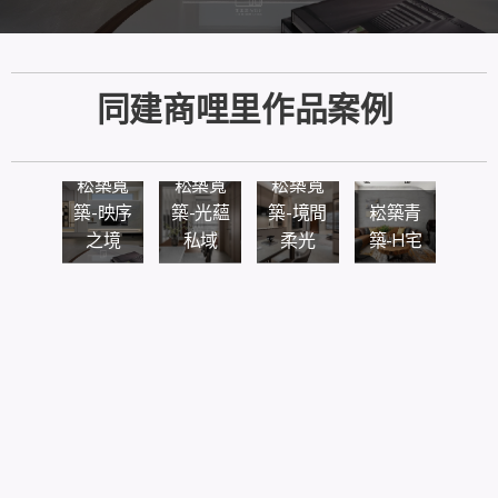
同建商哩里作品案例
崧築寬
崧築寬
崧築寬
築-映序
築-光蘊
築-境間
崧築青
之境
私域
柔光
築-H宅