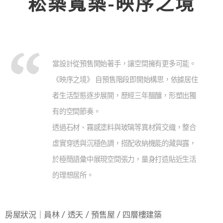
崧築寬築-映序之境
當設計從預售開始著手，讓空間擁有更多可能。
《映序之境》 自預售階段即開始構思，依據居住
者生活型態逐步展開，歷經三年醞釀，形塑出獨
有的空間節奏。
透過石材、霧感塗料與玻璃等異材質交織，整合
虛實穿透與沉穩色調，搭配收納機能的藏與露，
於極簡語彙中展現空間張力，量身打造貼近生活
的理想居所。
房屋狀況｜員林 / 透天 / 預售屋 / 四層樓建築