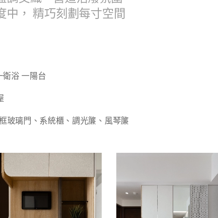
度中， 精巧刻劃每寸空間
 一衛浴 一陽台
屋
鋁框玻璃門、系統櫃、調光簾、風琴簾