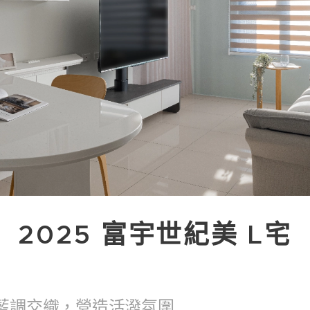
2025 富宇世紀美 L宅
藍調交織，營造活潑氛圍