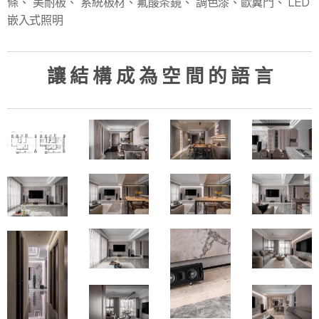
條、 美耐板、 系統板材、氟酸茶鏡、 調色漆、歐翼門、 LED
嵌入式照明
讓 結 構 成 為 空 間 的 語 言