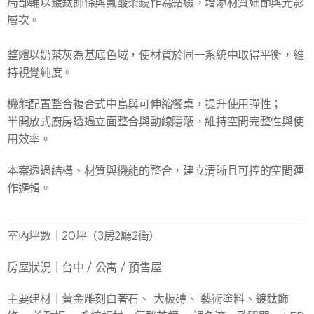
局部輔以鍍鈦飾條與氟酸茶鏡作為點綴，增添材質細節與光影
層次。
整體以奶茶灰為基底色域，使材質於同一系統中取得平衡，維
持視覺純度。
機能配置整合複合式中島與可伸縮餐桌，提升使用彈性；
半開放式廚房透過立面整合與動線隱蔽，維持空間完整性與使
用效率。
本案透過結構、材質與機能的整合，建立清晰且可控的空間運
作邏輯。
室內坪數｜20坪（3房2廳2衛）
房屋狀況｜台中 / 公寓 / 預售屋
主要建材｜黃金雕刻白奢石、 大板磚、 藝術塗料、鍍鈦飾