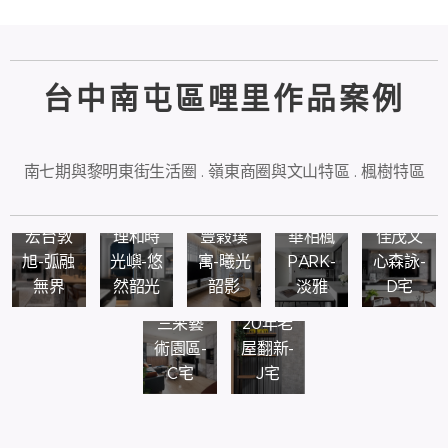
台中南屯區哩里作品案例
南七期與黎明東街生活圈 . 嶺東商圈與文山特區 . 楓樹特區
宏台敦
理和時
豐榖璞
華相楓
佳茂文
旭-弧融
光嶼-悠
寓-曦光
PARK-
心森詠-
無界
然韶光
韶影
淡雅
D宅
三采藝
20年老
術園區-
屋翻新-
C宅
J宅