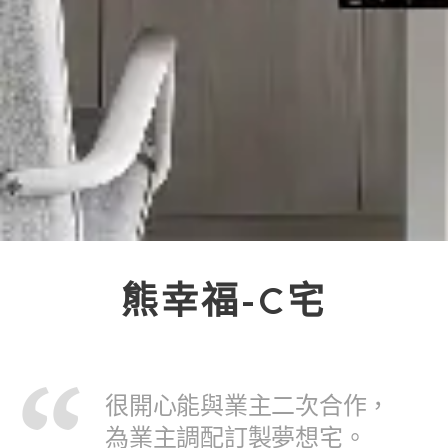
熊幸福-C宅
很開心能與業主二次合作，
為業主調配訂製夢想宅。