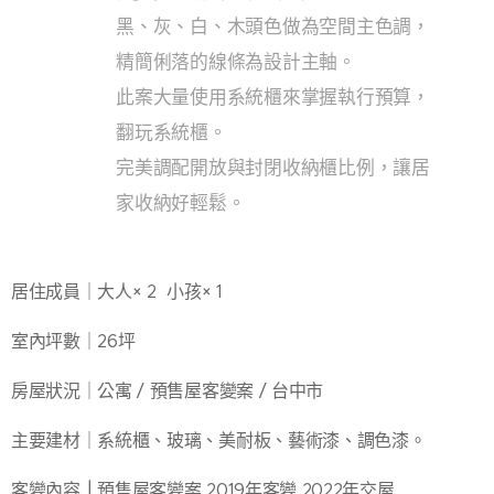
黑、灰、白、木頭色做為空間主色調，
精簡俐落的線條為設計主軸。
此案大量使用系統櫃來掌握執行預算，
翻玩系統櫃。
完美調配開放與封閉收納櫃比例，讓居
家收納好輕鬆。
居住成員｜大人× 2 小孩× 1
室內坪數｜26坪
房屋狀況｜公寓 / 預售屋客變案 / 台中市
主要建材｜系統櫃、玻璃、美耐板、藝術漆、調色漆。
｜
客變內容
預售屋客變案 2019年客變 2022年交屋