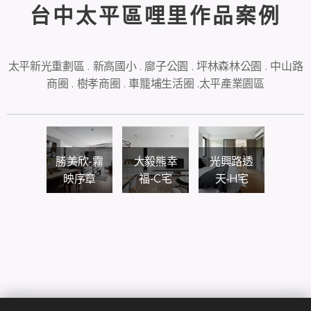
台中太平區哩里作品案例
太平新光重劃區 . 新高國小 . 廍子公園 . 坪林森林公園 . 中山路
商圈 . 樹孝商圈 . 車籠埔生活圈 .太平產業園區
勝美欣-霧
大毅熊幸
光興路透
映序章
福-C宅
天-H宅