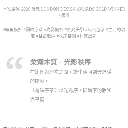
本案榮獲 2026 倫敦 LONDON DESIGN AWARDS GOLD WINNER
- 銀獎
#哩里設計 #霧映序章 #光影設計 #柔光美學 #灰米色系 #生活的溫
度 #整合收納 #秩序空間 #材質層次
柔霧木質 × 光影秩序
在比例與層次之間，讓生活回到最舒緩
的節奏。
《霧映序章》以光為序，描繪家的靜謐
與平衡。