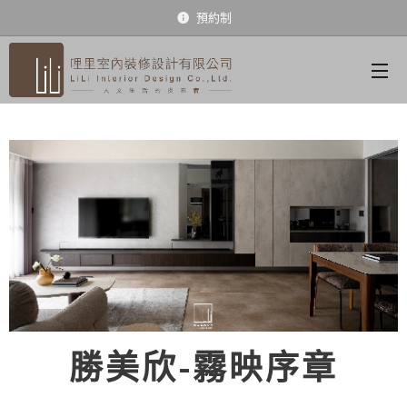
預約制
勝美欣-霧映序章