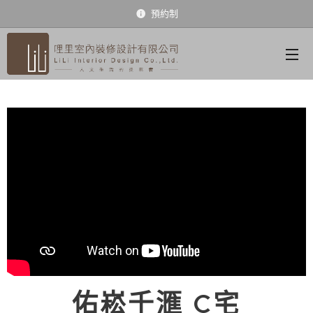
預約制
佑崧千滙 C宅