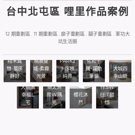
台中北屯區 哩里作品案例
12 期重劃區 . 11 期重劃區 . 廍子重劃區 . 囍子重劃區 . 軍功大
坑生活圈
惠宇
翔禾藏
精晨雙
PARK2
佑崧千
媺-層序
城-柔霧
3-序映
匯-躍動
大城四
靜好
光景
純界
筆韻
季山妍
總太聚
大毅讚
總太洲
作.SW
幸福.L
際W.隅
櫻花沐
EET甜
宅
光
然
恬