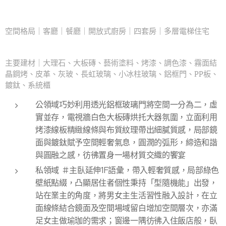
空間格局｜客廳｜餐廳｜開放式廚房｜四套房｜多層電梯住宅
主要建材｜大理石、大板磚、藝術塗料、烤漆、調色漆、霧面結
晶鋼烤、皮革、灰玻、長虹玻璃、小冰柱玻璃、鋁框門、PP板、
鍍鈦、系統櫃
公領域巧妙利用透光鋁框玻璃門將空間一分為二，虛
實並存，電視牆白色大板磚烘托大器氛圍，立面利用
烤漆線板精緻線條與布質紋理帶出細膩質感，局部鏡
面與鍍鈦賦予空間輕奢氣息，圓潤的弧形，締造和諧
與圓融之感，彷彿置身一場材質交織的饗宴
私領域 ＃主臥延伸1F語彙，帶入輕奢質感，局部綠色
壁紙點綴，凸顯居住者個性秉持「型隨機能」出發，
站在業主的角度，將男女主生活習性融入設計，在立
面線條結合鏡面及空間場域留白增加空間層次，亦滿
足女主做瑜珈的需求；窗邊一隅彷彿入住飯店般，臥