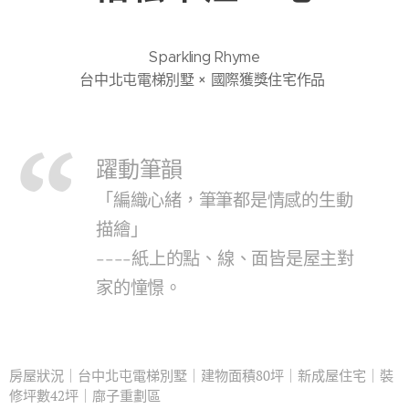
Sparkling Rhyme
台中北屯電梯別墅 × 國際獲獎住宅作品
躍動筆韻
「編織心緒，筆筆都是情感的生動
描繪」
----紙上的點、線、面皆是屋主對
家的憧憬。
房屋狀況｜台中北屯電梯別墅｜建物面積80坪｜新成屋住宅｜裝
修坪數42坪｜廍子重劃區